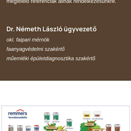
megfelelő referenciák állnak rendelkezésünkre.
Dr. Németh László ügyvezető
okl. faipari mérnök
faanyagvédelmi szakértő
műemléki épületdiagnosztika szakértő