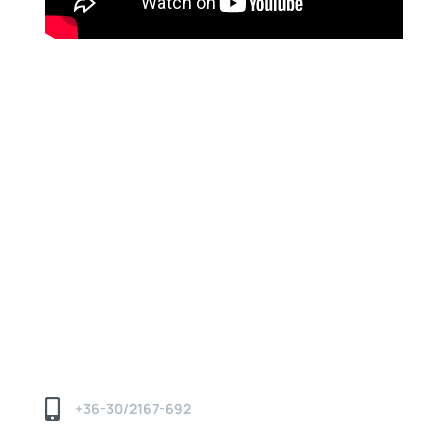
Kapcsolat

+36-30/2167-692