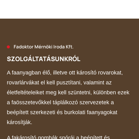
Fadoktor Mérnöki Iroda Kft.

SZOLGÁLTATÁSUNKRÓL
A faanyagban élő, illetve ott károsító rovarokat,
rovarlárvákat el kell pusztítani, valamint az
életfeltételeiket meg kell szüntetni, különben ezek
a faösszetevőkkel táplálkozó szervezetek a
beépített szerkezeti és burkolati faanyagokat
károsítják.
A fakárosító gombák spórái a beépített és