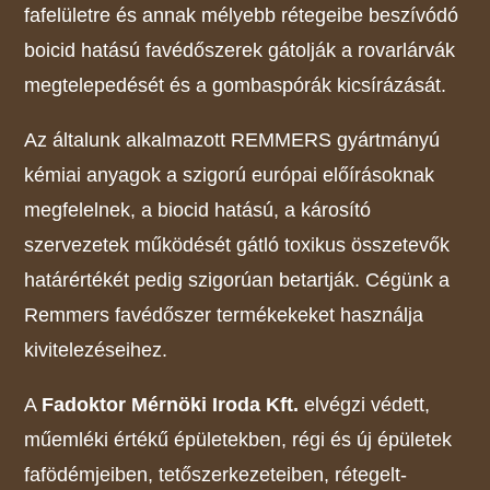
fafelületre és annak mélyebb rétegeibe beszívódó
boicid hatású favédőszerek gátolják a rovarlárvák
megtelepedését és a gombaspórák kicsírázását.
Az általunk alkalmazott REMMERS gyártmányú
kémiai anyagok a szigorú európai előírásoknak
megfelelnek, a biocid hatású, a károsító
szervezetek működését gátló toxikus összetevők
határértékét pedig szigorúan betartják. Cégünk a
Remmers favédőszer termékekeket használja
kivitelezéseihez.
A
Fadoktor Mérnöki Iroda Kft.
elvégzi védett,
műemléki értékű épületekben, régi és új épületek
fafödémjeiben, tetőszerkezeteiben, rétegelt-