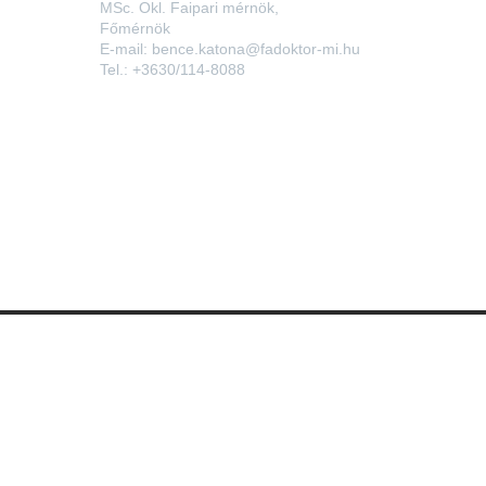
MSc. Okl. Faipari mérnök,
Főmérnök
E-mail:
bence.katona@fadoktor-mi.hu
Tel.:
+3630/114-8088
Közösségi média
© favedoszer.hu 2024
Impresszum
Adatkezelési szabályzat