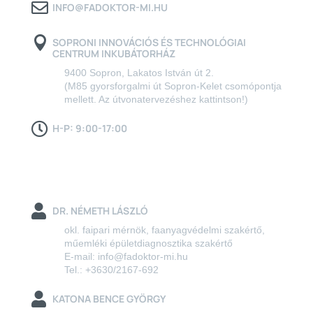

INFO@FADOKTOR-MI.HU

SOPRONI INNOVÁCIÓS ÉS TECHNOLÓGIAI
CENTRUM INKUBÁTORHÁZ
9400 Sopron, Lakatos István út 2.
(M85 gyorsforgalmi út Sopron-Kelet csomópontja
mellett. Az útvonatervezéshez kattintson!)

H-P: 9:00-17:00
Kollégáink

DR. NÉMETH LÁSZLÓ
okl. faipari mérnök, faanyagvédelmi szakértő,
műemléki épületdiagnosztika szakértő
E-mail:
info@fadoktor-mi.hu
Tel.:
+3630/2167-692

KATONA BENCE GYÖRGY