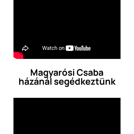
Magyarósi Csaba
házánál segédkeztünk