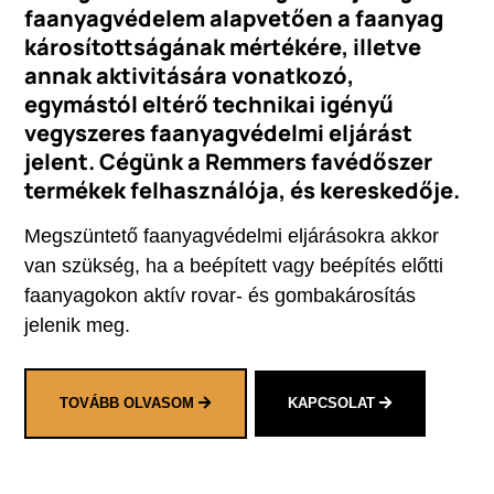
faanyagvédelem alapvetően a faanyag
károsítottságának mértékére, illetve
annak aktivitására vonatkozó,
egymástól eltérő technikai igényű
vegyszeres faanyagvédelmi eljárást
jelent. Cégünk a Remmers favédőszer
termékek felhasználója, és kereskedője.
Megszüntető faanyagvédelmi eljárásokra akkor
van szükség, ha a beépített vagy beépítés előtti
faanyagokon aktív rovar- és gombakárosítás
jelenik meg.
TOVÁBB OLVASOM
KAPCSOLAT